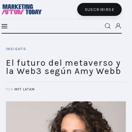
SUSCRIBIRSE
El presente y el futuro del retail media
MFT BRA
INSIGHTS
SHARE POST
MFT+
El futuro del metaverso y
la Web3 según Amy Webb
INSIGHTS
FUTURE BRAND LAB
POR
MFT LATAM
EVENTOS
CONECTADES
PODCAST