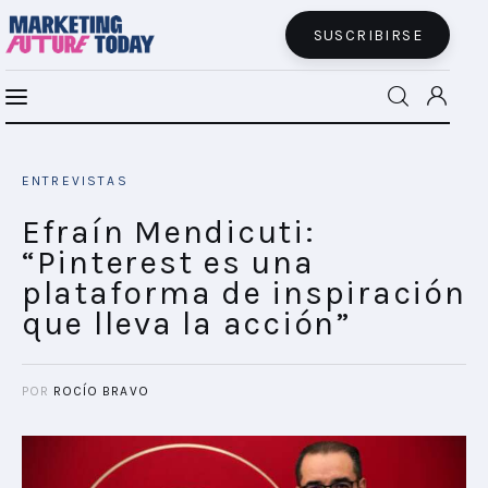
SUSCRIBIRSE
Efraín Mendicuti: “Pinterest es una
MFT BRA
plataforma de inspiración que lleva la
ENTREVISTAS
acción”
MFT+
SHARE POST
Efraín Mendicuti:
“Pinterest es una
INSIGHTS
plataforma de inspiración
que lleva la acción”
FUTURE BRAND LAB
EVENTOS
POR
ROCÍO BRAVO
CONECTADES
PODCAST