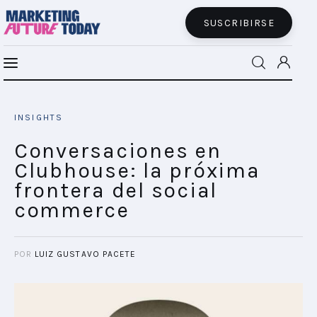
SUSCRIBIRSE
Conversaciones en Clubhouse: la próxima
MFT BRA
frontera del social commerce
INSIGHTS
SHARE POST
MFT+
Conversaciones en
Clubhouse: la próxima
INSIGHTS
frontera del social
commerce
FUTURE BRAND LAB
EVENTOS
POR
LUIZ GUSTAVO PACETE
CONECTADES
PODCAST