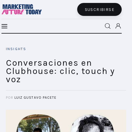
SUSCRIBIRSE
Conversaciones en Clubhouse: clic, touch
MFT BRA
y voz
INSIGHTS
SHARE POST
MFT+
Conversaciones en
Clubhouse: clic, touch y
INSIGHTS
voz
FUTURE BRAND LAB
POR
LUIZ GUSTAVO PACETE
EVENTOS
CONECTADES
PODCAST