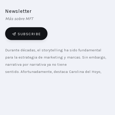
Newsletter
Más sobre MFT
SUBSCRIBE
Durante décadas, el storytelling ha sido fundamental 
para la estrategia de marketing y marcas. 
Sin embargo, 
narrativa por narrativa ya no tiene 
sentido.
Afortunadamente, destaca Carolina del Hoyo, 
directora de marketing de Danone Waters Argentina. En 
una entrevista con Marketing Future Today, ella destaca 
los puntos de divergencia y convergencia del marketing 
y se centra en el compromiso de generar resultados 
sostenibles.