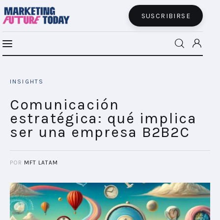
SUSCRIBIRSE
Comunicación estratégica: qué implica
MFT BRA
ser una empresa B2B2C
INSIGHTS
SHARE POST
MFT+
Comunicación
estratégica: qué implica
INSIGHTS
ser una empresa B2B2C
FUTURE BRAND LAB
POR
MFT LATAM
EVENTOS
CONECTADES
PODCAST