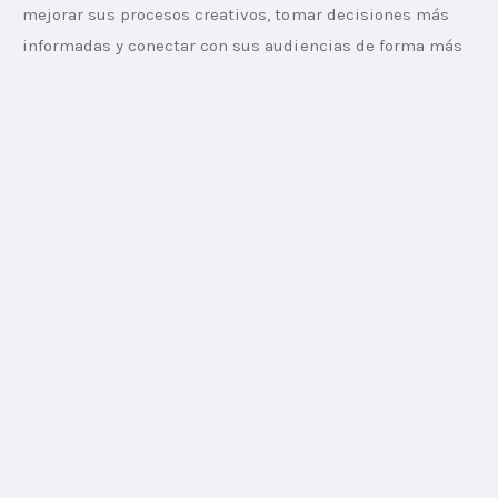
mejorar sus procesos creativos, tomar decisiones más 
informadas y conectar con sus audiencias de forma más 
efectiva. 
Acá puedes ver el episodio
Y acá puedes escucharlo