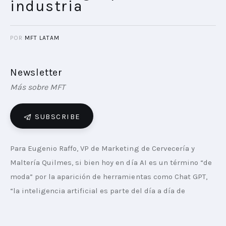
industria
POR
MFT LATAM
Newsletter
Más sobre MFT
SUBSCRIBE
Para Eugenio Raffo, VP de Marketing de Cervecería y 
Maltería Quilmes, si bien hoy en día AI es un término “de 
moda” por la aparición de herramientas como Chat GPT, 
“la inteligencia artificial es parte del día a día de 
cualquier equipo de marketing utilizándose para 
segmentación de audiencias o para correr pautas de 