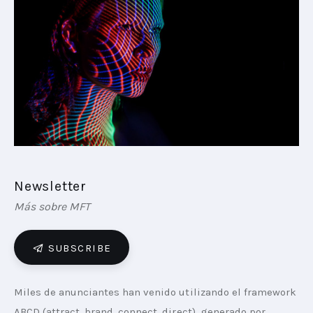
PLAYBOOKS
NOVEDADES DE LOS MIEMBROS
Newsletter
Más sobre MFT
SUBSCRIBE
Miles de anunciantes han venido utilizando el framework 
ABCD (attract, brand, connect, direct), generado por 