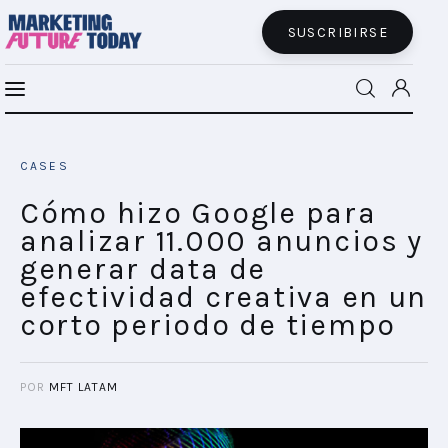
SUSCRIBIRSE
Cómo hizo Google para analizar 11.000
MFT BRA
anuncios y generar data de efectividad
CASES
creativa en un corto periodo de tiempo
MFT+
SHARE POST
Cómo hizo Google para
analizar 11.000 anuncios y
INSIGHTS
generar data de
efectividad creativa en un
FUTURE BRAND LAB
corto periodo de tiempo
EVENTOS
POR
MFT LATAM
CONECTADES
PODCAST