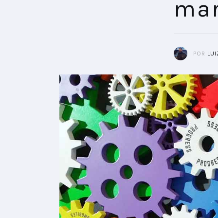
mar
POR
LU