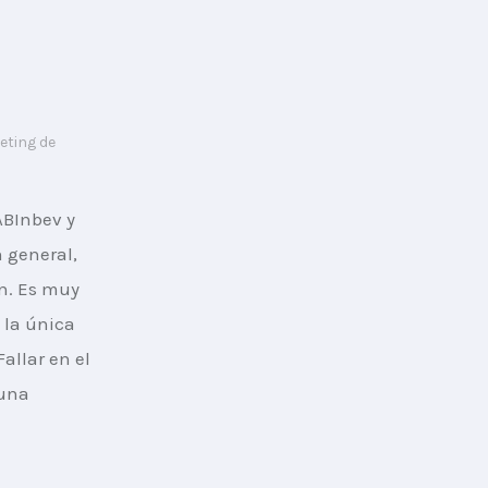
eting de
ABInbev y 
 general, 
n. Es muy 
 la única 
allar en el 
una 