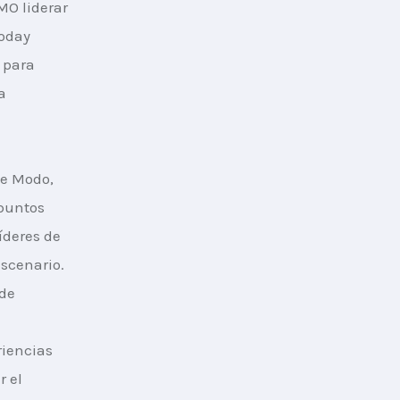
MO liderar 
oday 
 para 
a 
de Modo, 
 puntos 
íderes de 
scenario. 
de 
iencias 
 el 