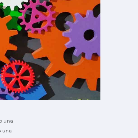
o una 
o una 