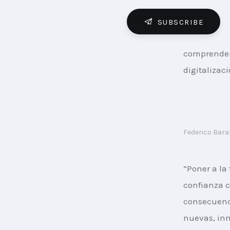
SUBSCRIBE
comprender 
digitalizaci
Federico Bara
“Poner a la 
confianza c
consecuenci
nuevas, inn