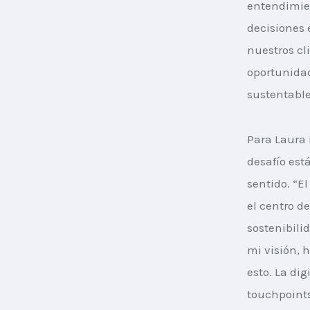
entendimien
decisiones 
nuestros cl
oportunidad
sustentable
Para Laura 
desafío est
sentido. “E
el centro d
sostenibili
mi visión, h
esto. La di
touchpoints