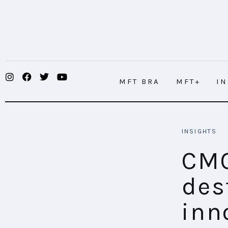
MFT BRA
MFT+
INSIGHTS
MFT BRA
MFT+
I
FUTURE BRAND LAB
EVENTOS
CMOs de Argentina destacan el papel
INSIGHTS
CONECTADES
CMO
PODCAST
des
PLAYBOOKS
inn
NOVEDADES DE LOS MIEMBROS