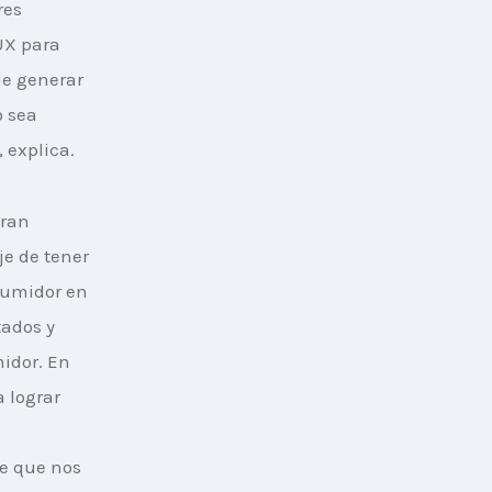
res 
UX para 
e generar 
 sea 
 explica.
ran 
je de tener 
sumidor en 
ados y 
idor. En 
 lograr 
 
e que nos 