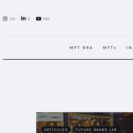
MFT BRA
2K
0
740
MFT+
INSIGHTS
MFT BRA
MFT+
I
FUTURE BRAND LAB
EVENTOS
MFT BRA
MFT+
I
CONECTADES
PODCAST
PLAYBOOKS
NOVEDADES DE LOS MIEMBROS
ARTÍCULOS
FUTURE BRAND LAB