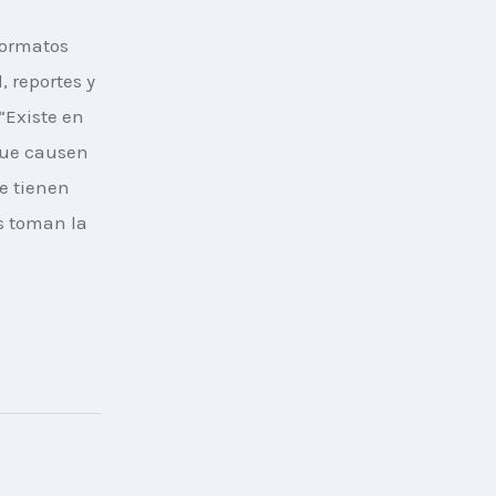
formatos 
 reportes y 
Existe en 
que causen 
e tienen 
s toman la 