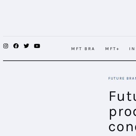
MFT BRA
MFT+
INSIGHTS
MFT BRA
MFT+
I
FUTURE BRAND LAB
EVENTOS
MMA Modern MKT Insights: los princi
FUTURE BRA
CONECTADES
Fut
PODCAST
pro
PLAYBOOKS
con
NOVEDADES DE LOS MIEMBROS