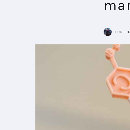
ma
POR
LU