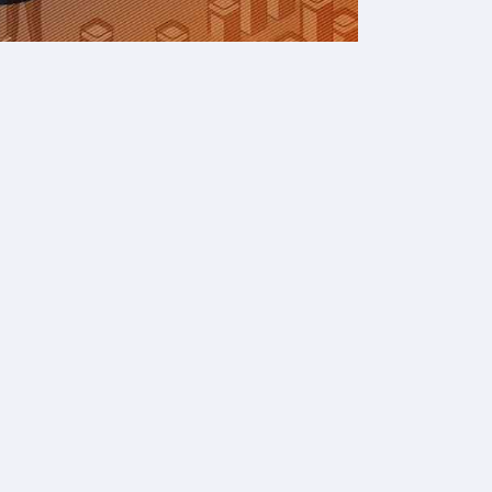
les
al