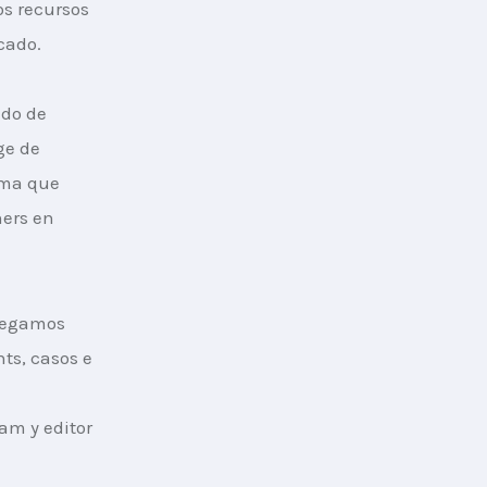
s recursos 
cado.
do de 
ge de 
rma que 
ers en 
regamos 
ts, casos e 
am y editor 