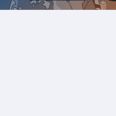
A Modern MKT
ights: los principa
os del mundo digit
án aquí