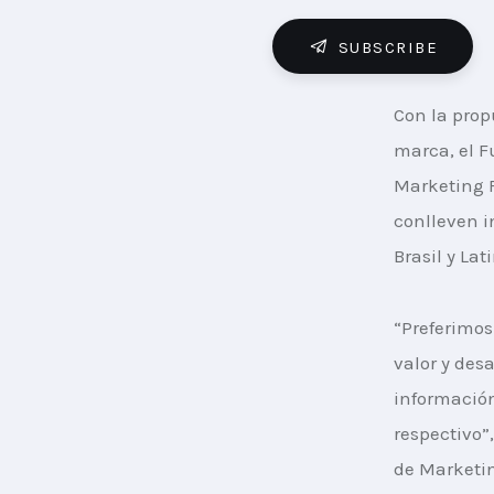
SUBSCRIBE
Con la prop
marca, el F
Marketing F
conlleven i
Brasil y La
“Preferimos
valor y des
información
respectivo”
de Marketin