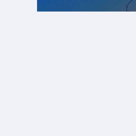
PLAYBOOKS
MM
Ins
dat
est