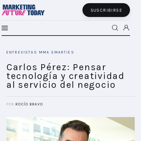
SUSCRIBIRSE
Carlos Pérez: Pensar tecnología y
MFT BRA
creatividad al servicio del negocio
ENTREVISTAS
MMA SMARTIES
SHARE POST
MFT+
Carlos Pérez: Pensar
tecnología y creatividad
INSIGHTS
al servicio del negocio
FUTURE BRAND LAB
POR
ROCÍO BRAVO
EVENTOS
CONECTADES
PODCAST