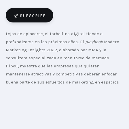
SUBSCRIBE
Lejos de aplacarse, el torbellino digital tiende a 
profundizarse en los próximos años. El 
playbook
 Modern 
Marketing Insights 2022, elaborado por MMA y la 
consultora especializada en monitoreo de mercado 
Hibou, muestra que las empresas que quieran 
mantenerse atractivas y competitivas deberán enfocar 
buena parte de sus esfuerzos de marketing en espacios 
virtuales tradicionales y emergentes, incluyendo el 
gaming
, las aplicaciones móvilesy el metaverso.
A continuación, los cinco segmentos clave que no se 
pueden perder de vista de cara a la planificación de los 
negocios en 2023.