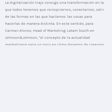
La digitalización trajo consigo una transformación en la 
que todos tenemos que reinspirarnos, conectarnos, salir 
de las formas en las que hacíamos las cosas para 
hacerlas de manera distinta. En este sentido, para 
Carmen Alonso, Head of Marketing Latam South en 
Johnson&Johnson, “el concepto de la actualidad 
marketinera pasa un poco en cómo dejamos de creernos 
el centro y mirarnos el ombligo a empezar a mirarnos 
desde afuera hacia adentro”.
“Se viene escuchando sobre la incursión de la data como 
gran habilitador y como fuente de información del 
consumidor que nos obliga a entender no solo qué le 
pasa a nuestra marca, sino también qué le pasa al 
consumidor con nuestra marca”, planteaba. La ejecutiva 
considera que este cambio de perspectiva es el principal 