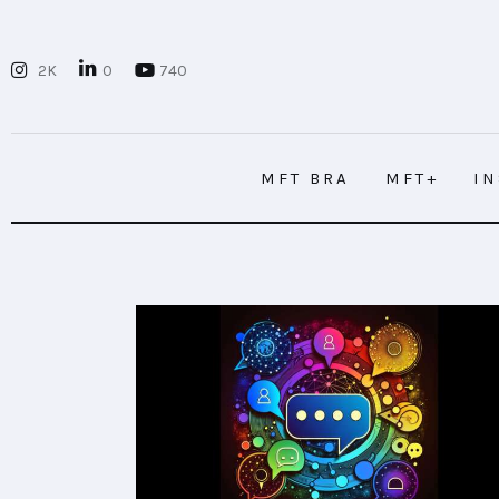
MFT BRA
2K
0
740
MFT+
INSIGHTS
MFT BRA
MFT+
I
FUTURE BRAND LAB
EVENTOS
MFT BRA
MFT+
I
CONECTADES
PODCAST
PLAYBOOKS
NOVEDADES DE LOS MIEMBROS