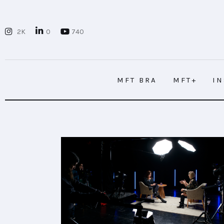
MFT BRA
2K
0
740
MFT+
INSIGHTS
MFT BRA
MFT+
I
FUTURE BRAND LAB
EVENTOS
MFT BRA
MFT+
I
CONECTADES
PODCAST
PLAYBOOKS
NOVEDADES DE LOS MIEMBROS