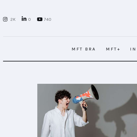
MFT BRA
2K
0
740
MFT+
INSIGHTS
MFT BRA
MFT+
I
FUTURE BRAND LAB
EVENTOS
MFT BRA
MFT+
I
CONECTADES
PODCAST
PLAYBOOKS
NOVEDADES DE LOS MIEMBROS