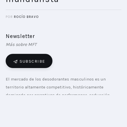
POR
ROCÍO BRAVO
Newsletter
Más sobre MFT
SUBSCRIBE
El mercado de los desodorantes masculinos es un 
territorio altamente competitivo, históricamente 
dominado por narrativas de performance, seducción 
infalible o hiperactividad física. En este ecosistema, 
Dove Men+Care, en conjunto con la agencia VML 
Argentina, se propusso romper el molde. En pleno fervor 
por el Mundial 2026, un momento donde las marcas 