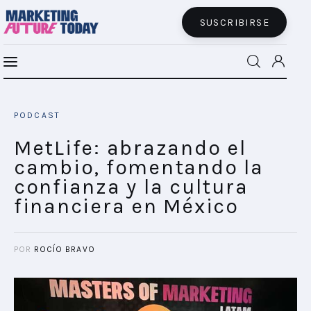
SUSCRIBIRSE
MetLife: abrazando el cambio,
MFT BRA
fomentando la confianza y la cultura
PODCAST
financiera en México
MFT+
SHARE POST
MetLife: abrazando el
cambio, fomentando la
INSIGHTS
confianza y la cultura
financiera en México
FUTURE BRAND LAB
EVENTOS
POR
ROCÍO BRAVO
CONECTADES
PODCAST