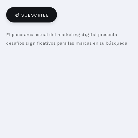
SUBSCRIBE
El panorama actual del marketing digital presenta 
desafíos significativos para las marcas en su búsqueda 
de visibilidad, conexión con audiencias específicas y 
conversión. Las empresas necesitan superar la 
fragmentación de la atención digital, reclutar nuevos 
usuarios y, crucialmente, medir el impacto real de su 
inversión publicitaria en los resultados de negocio.
En este contexto, Mercado Ads emerge como una 
solución estratégica, ofreciendo segmentación avanzada, 
creatividad relevante y una medición de impacto 
integral que permite abordar estas problemáticas. Su 
capacidad para proporcionar una trazabilidad completa 