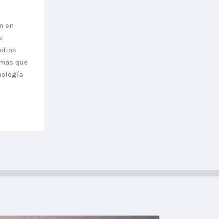
n en
s
edios
temas que
nología