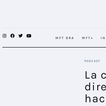
MFT BRA
MFT+
INSIGHTS
MFT BRA
MFT+
I
FUTURE BRAND LAB
EVENTOS
La conversación gira en dirección al
PODCAST
CONECTADES
La 
PODCAST
dir
PLAYBOOKS
hac
NOVEDADES DE LOS MIEMBROS