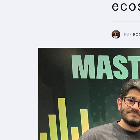
eco
POR
RO