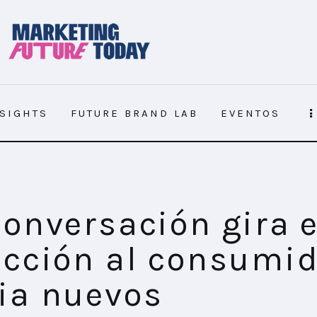
NSIGHTS
FUTURE BRAND LAB
EVENTOS
 consumidor: hacia nuevos ecosistemas culturales
conversación gira 
ección al consumid
ia nuevos