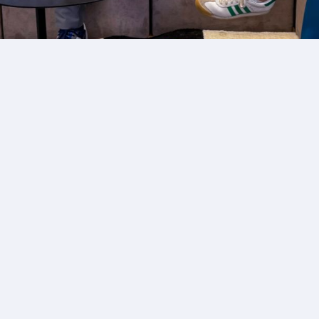
ND LAB
PODCAST
exión humana, cla
a navegar un
sistema digital si
etas únicas