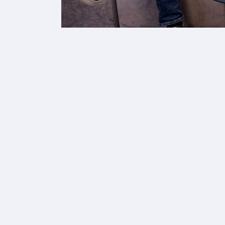
FUTURE BRA
Con
par
eco
rec