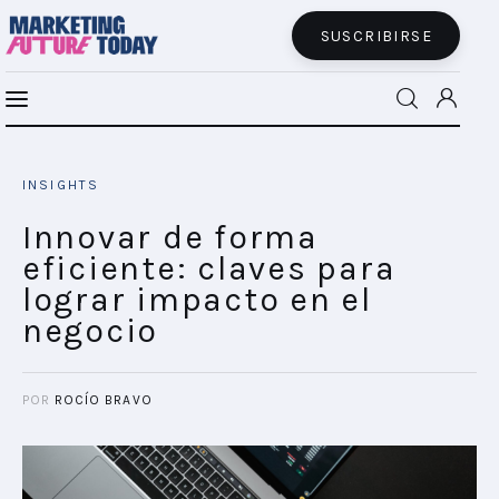
SUSCRIBIRSE
Innovar de forma eficiente: claves para
MFT BRA
lograr impacto en el negocio
INSIGHTS
SHARE POST
MFT+
Innovar de forma
eficiente: claves para
INSIGHTS
lograr impacto en el
negocio
FUTURE BRAND LAB
EVENTOS
POR
ROCÍO BRAVO
CONECTADES
PODCAST