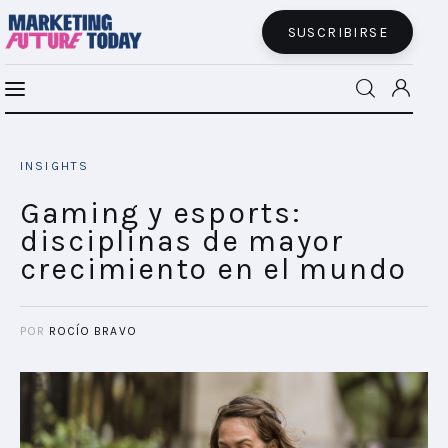
SUSCRIBIRSE
Gaming y esports: disciplinas de mayor
MFT BRA
crecimiento en el mundo
INSIGHTS
SHARE POST
MFT+
Gaming y esports:
disciplinas de mayor
INSIGHTS
crecimiento en el mundo
FUTURE BRAND LAB
POR
ROCÍO BRAVO
EVENTOS
CONECTADES
PODCAST