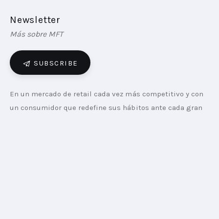
Newsletter
Más sobre MFT
SUBSCRIBE
En un mercado de retail cada vez más competitivo y con 
un consumidor que redefine sus hábitos ante cada gran 
cita deportiva, Dia Argentina ha decidido dar un paso al 
frente con su campaña “Campeones de la Previa”. La 
iniciativa, que cuenta con el protagonismo de los 
humoristas Pablo Granados y Pachu Peña, no es solo una 
acción publicitaria más; representa una redefinición del 
tono comunicacional de la cadena y una apuesta por 
consolidar su liderazgo en la proximidad.