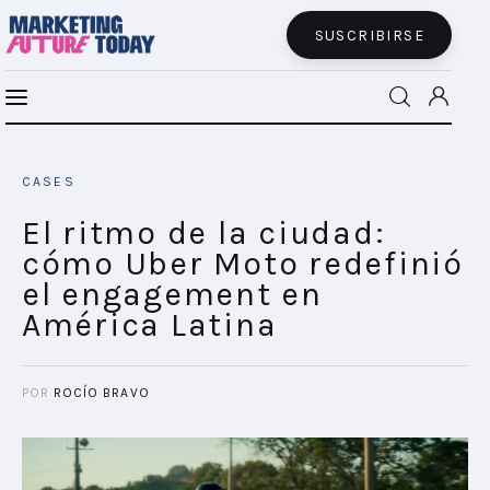
SUSCRIBIRSE
El ritmo de la ciudad: cómo Uber Moto
MFT BRA
redefinió el engagement en América
CASES
Latina
MFT+
SHARE POST
El ritmo de la ciudad:
cómo Uber Moto redefinió
INSIGHTS
el engagement en
América Latina
FUTURE BRAND LAB
EVENTOS
POR
ROCÍO BRAVO
CONECTADES
PODCAST