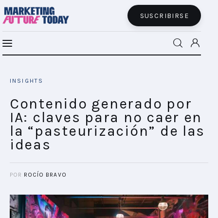
SUSCRIBIRSE
Contenido generado por IA: claves para no
MFT BRA
caer en la “pasteurización” de las ideas
INSIGHTS
SHARE POST
MFT+
Contenido generado por
IA: claves para no caer en
INSIGHTS
la “pasteurización” de las
ideas
FUTURE BRAND LAB
EVENTOS
POR
ROCÍO BRAVO
CONECTADES
PODCAST