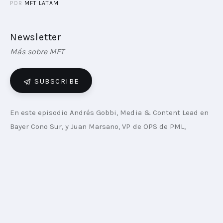
POR
MFT LATAM
Newsletter
Más sobre MFT
SUBSCRIBE
En este episodio Andrés Gobbi, Media & Content Lead en 
Bayer Cono Sur, y Juan Marsano, VP de OPS de PML, 
comparten su mirada sobre cómo las marcas han tenido 
que adoptar sus estrategias a un entorno cada vez más 
digital, las claves para conectar de manera efectiva con 
sus audiencias, audiencias que ya se multiplican y cada 
una tiene sus propios intereses, lo que obliga a las 
empresas a llegar con mensajes cada vez más 