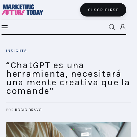
SUSCRIBIRSE
“ChatGPT es una herramienta, necesitará
MFT BRA
una mente creativa que la comande”
INSIGHTS
SHARE POST
MFT+
“ChatGPT es una
herramienta, necesitará
INSIGHTS
una mente creativa que la
comande”
FUTURE BRAND LAB
EVENTOS
POR
ROCÍO BRAVO
CONECTADES
PODCAST