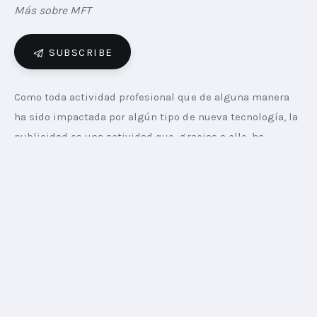
Más sobre MFT
SUBSCRIBE
Como toda actividad profesional que de alguna manera 
ha sido impactada por algún tipo de nueva tecnología, la 
publicidad es una actividad que, gracias a ello, ha 
evolucionado constantemente en las últimas décadas. 
Desde los primeros avisos impresos hasta la publicidad 
en entornos digitales, el proceso de pensar y crear ideas 
originales ha sido una parte fundamental del 
crecimiento y madurez de la industria publicitaria. Sin 
embargo, con la creciente popularidad y uso de la 
Inteligencia Artificial (IA), en cada reunión, en cada 
sobremesa, y en cada charla de café viene apareciendo 
de manera sostenida la pregunta de cómo puede afectar 