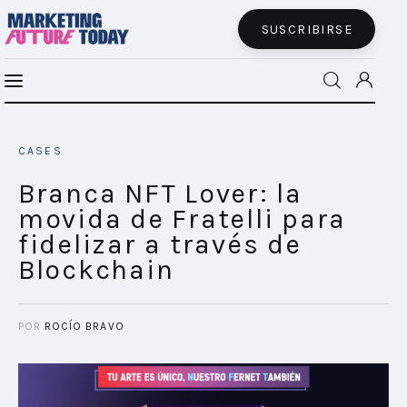
SUSCRIBIRSE
Branca NFT Lover: la movida de Fratelli
MFT BRA
para fidelizar a través de Blockchain
CASES
SHARE POST
MFT+
Branca NFT Lover: la
movida de Fratelli para
INSIGHTS
fidelizar a través de
Blockchain
FUTURE BRAND LAB
EVENTOS
POR
ROCÍO BRAVO
CONECTADES
PODCAST