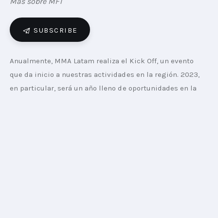
Más sobre MFT
SUBSCRIBE
Anualmente, MMA Latam realiza el Kick Off, un evento 
que da inicio a nuestras actividades en la región. 2023, 
en particular, será un año lleno de oportunidades en la 
nueva agenda de marketing. Nuestro objetivo en este 
primer encuentro es acercar a nuestra comunidad y 
poner en perspectiva insights que serán protagonistas 
este nuevo año. El encuentro tendrá lugar el próximo 22 
de febrero y se podrá acceder solo con invitación. Súmate 
a este evento y conoce antes que nadie la opinión de 
líderes de la industria del marketing en América Latina 
sobre el futuro cercano del sector.